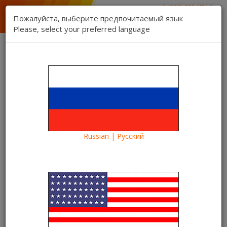
1 (888) 832 17 16
отдел продаж
Пожалуйста, выберите предпочитаемый язык
1 (888) 827 06 06
Please, select your preferred language
техническая поддержка
Связь
Регистрация
Вход
Kartina TV Brooklyn
Язык:
Товаров 0 ($0.00)
Категории
Russian | Русский
Blog
Что посмотреть?
О сериале «Вне себя»: смотрите на Kartina TV
О сериале «Вне себя»:
смотрите на Kartina TV
09.12.2021
Kartina TV Brooklyn
4689