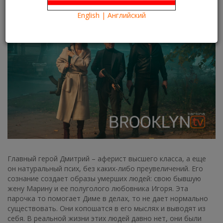
Что посмотреть?
What to see?
English | Английский
Главный герой Дмитрий – аферист высшего класса, а еще
он натуральный псих, без каких-либо преувеличений. Его
сознание создает образы умерших людей: свою бывшую
жену Марину и ее полуголого любовника Игоря. Эта
парочка то помогает Диме в делах, то не дает нормально
существовать. Они копошатся в его мыслях и выводят из
себя. В реальной жизни этих людей давно нет, они были