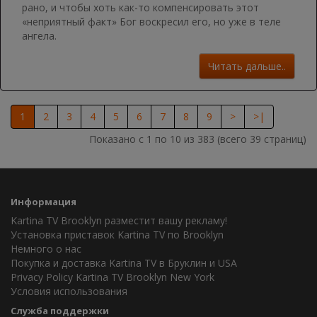
рано, и чтобы хоть как-то компенсировать этот
«неприятный факт» Бог воскресил его, но уже в теле
ангела.
Читать дальше..
1
2
3
4
5
6
7
8
9
>
>|
Показано с 1 по 10 из 383 (всего 39 страниц)
Информация
Kartina TV Brooklyn разместит вашу рекламу!
Установка приставок Kartina TV по Brooklyn
Немного о нас
Покупка и доставка Kartina TV в Бруклин и USA
Privacy Policy Kartina TV Brooklyn New York
Условия использования
Служба поддержки