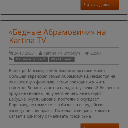
Читать дальше..
«Бедные Абрамовичи» на
Kartina TV
24.10.2023
Kartina TV Brooklyn
22561
Что посмотреть?
What to see?
В центре Москвы, в небольшой квартирке живет
большая еврейская семья Абрамовичей. Несмотря на
их известную фамилию, семье приходиться жить
скромно. Борис пытается наладить успешный бизнес по
продаже свинины, но у него ничего не выходит.
Бабушка, Муся Львовна, постоянно осуждает
Бореньку, потому что его бизнес и ее иудейские
взгляды не совпадают. Пожилая женщина только и
бегает в синагогу отмаливать грехи сына.