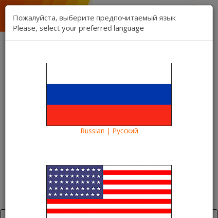
1 (888) 832 17 16
отдел продаж
Пожалуйста, выберите предпочитаемый язык
1 (888) 827 06 06
Please, select your preferred language
техническая поддержка
Связь
Регистрация
Вход
Kartina TV Brooklyn
Язык:
Товаров 0 ($0.00)
Категории
Russian | Русский
Blog
Blog