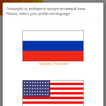
1 (888) 832 17 16
отдел продаж
Пожалуйста, выберите предпочитаемый язык
1 (888) 827 06 06
Please, select your preferred language
техническая поддержка
Связь
Регистрация
Вход
Kartina TV Brooklyn
Язык:
Товаров 0 ($0.00)
Категории
Russian | Русский
Blog
Что посмотреть?
«В Бореньке чего-то нет» на Kartina TV
«В Бореньке чего-то нет» на
Kartina TV
08.11.2021
Kartina TV Brooklyn
5119