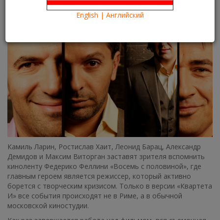
Что посмотреть?
What to see?
English | Английский
Камиль Ларин, Ростислав Хаит, Леонид Барац, Александр
Демидов и Максим Виторган заставят зрителя вспомнить
киноленту Федерико Феллини «Восемь с половиной», где
главным героем является режиссер, который активно
борется с творческим кризисом. Только в версии «Квартета
И» все события происходят не в Риме, а в обычной
московской киностудии.