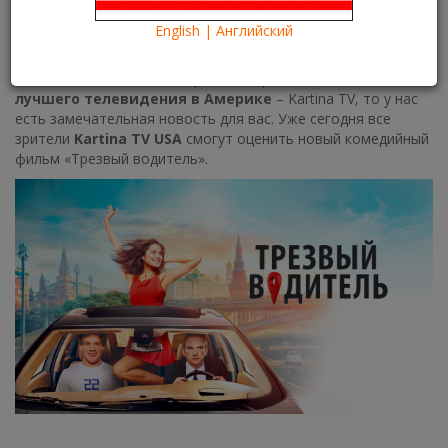
29.04.2019
Kartina TV Brooklyn
11364
English | Английский
Что посмотреть?
What to see?
Если вы хотите отлично провести время в компании
лучшего телевидения в Америке
– Kartina TV, то у нас
есть замечательная новость для вас. Уже сегодня все
зрители
Kartina TV USA
смогут оценить новый комедийный
фильм «Трезвый водитель».