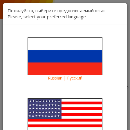
1 (888) 832 17 16
отдел продаж
Пожалуйста, выберите предпочитаемый язык
1 (888) 827 06 06
Please, select your preferred language
техническая поддержка
Связь
Регистрация
Вход
Kartina TV Brooklyn
Язык:
Товаров 0 ($0.00)
Категории
Russian | Русский
Blog
Что посмотреть?
Очередная премьера на Kartina TV START – фильм
«Трезвый водитель»
Очередная премьера на
Kartina TV START – фильм
«Трезвый водитель»