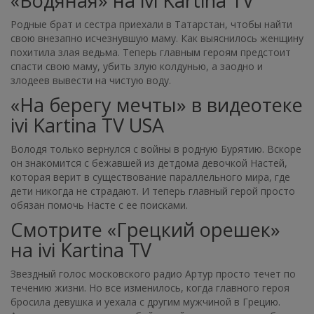
«Водяная» на ivi Kartina TV
Родные брат и сестра приехали в Татарстан, чтобы найти
свою внезапно исчезнувшую маму. Как выяснилось женщину
похитила злая ведьма. Теперь главным героям предстоит
спасти свою маму, убить злую колдунью, а заодно и
злодеев вывести на чистую воду.
«На берегу мечты» в видеотеке
ivi Kartina TV USA
Володя только вернулся с войны в родную Бурятию. Вскоре
он знакомится с бежавшей из детдома девочкой Настей,
которая верит в существование параллельного мира, где
дети никогда не страдают. И теперь главный герой просто
обязан помочь Насте с ее поисками.
Смотрите «Грецкий орешек»
на ivi Kartina TV
Звездный голос московского радио Артур просто течет по
течению жизни. Но все изменилось, когда главного героя
бросила девушка и уехала с другим мужчиной в Грецию.