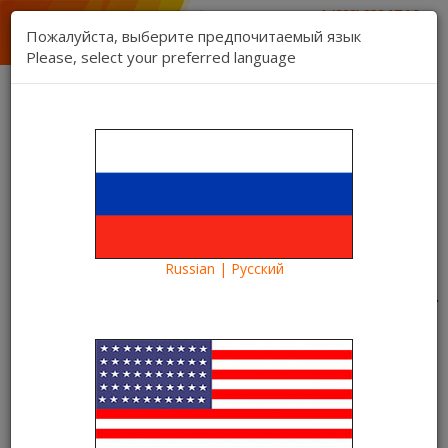
1 (888) 832 17 16
отдел продаж
Пожалуйста, выберите предпочитаемый язык
1 (888) 827 06 06
Please, select your preferred language
техническая поддержка
Связь
Регистрация
Вход
Kartina TV Brooklyn
Язык:
Товаров 0 ($0.00)
Категории
Russian | Русский
Blog
Что посмотреть?
Летние новинки на START и ivi для зрителей Kartina TV
Летние новинки на START и ivi
для зрителей Kartina TV
26.07.2019
Kartina TV Brooklyn
5325