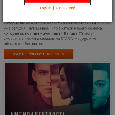
Что посмотреть?
What to see?
Лето в самом разгаре, и новинки кино для наших зрителей –
English | Английский
как освежающий мохито в знойный день. Сервис
Kartina TV
Brooklyn
для вашего удобства сделал подборку новинок,
которые вы можете посмотреть в кинотеатрах
START
и
ivi
уже сегодня. Напоминаем, что зрители нашего сервиса,
которые имеют
премиум пакет Kartina TV
могут
смотреть фильмы и сериалы на START, Megogo и ivi
абсолютно бесплатно.
Купить абонемент Kartina TV