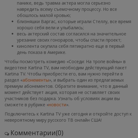
панике, ведь травма актера могла серьезно
навредить всему съемочному процессу. Но все
обошлось малой кровью;
близняшки Варгас, которые играли Стеллу, все время
хорошо себя вели и улыбались;
весь актерский состав согласился на значительное
урезание своих гонораров, чтобы спасти проект;
кинолента окупила себя пятикратно еще в первый
день показа в Америке.
Чтобы посмотреть комедию «Соседи: На тропе войны» в
видеотеке Kartina TV, вам необходим действующий пакет
Kartina TV. Чтобы приобрести его, вам нужно перейти в
раздел «
абонементы
», и выбрать один из предлагаемых
премиум абонементов. Обратите внимание, что в данный
момент действует акция, которая не оставляет своих
участников без подарка. Узнать об условиях акции вы
сможете в рубрике «
новости
».
Подключитесь к Kartina TV уже сегодня и откройте доступ к
невероятному миру русского ТВ онлайн США!
Комментарии(0)