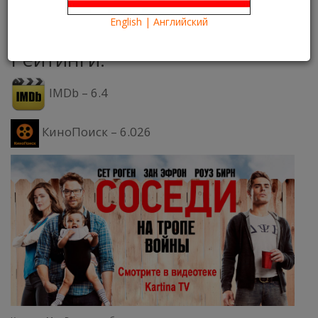
12.11.2016
Kartina TV Brooklyn
14076
English | Английский
Что посмотреть?
What to see?
Рейтинги:
IMDb – 6.4
КиноПоиск – 6.026