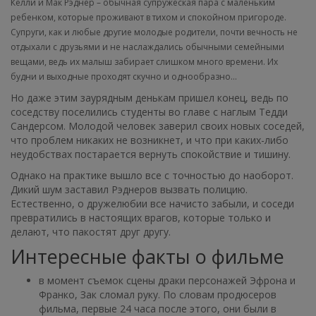
Келли и Мак Рэднер – обычная супружеская пара с маленьким
ребенком, которые проживают в тихом и спокойном пригороде.
Супруги, как и любые другие молодые родители, почти вечность не
отдыхали с друзьями и не наслаждались обычными семейными
вещами, ведь их малыш забирает слишком много времени. Их
будни и выходные проходят скучно и однообразно…
Но даже этим заурядным денькам пришел конец, ведь по
соседству поселились студенты во главе с наглым Тедди
Сандерсом. Молодой человек заверил своих новых соседей,
что проблем никаких не возникнет, и что при каких-либо
неудобствах постарается вернуть спокойствие и тишину.
Однако на практике вышло все с точностью до наоборот.
Дикий шум заставил Рэднеров вызвать полицию.
Естественно, о дружелюбии все начисто забыли, и соседи
превратились в настоящих врагов, которые только и
делают, что пакостят друг другу.
Интересные факты о фильме
в момент съемок сцены драки персонажей Эфрона и
Франко, Зак сломал руку. По словам продюсеров
фильма, первые 24 часа после этого, они были в