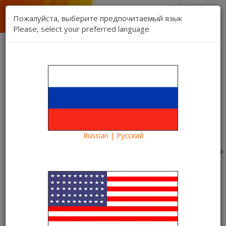
1 (888) 832 17 16
отдел продаж
Пожалуйста, выберите предпочитаемый язык
1 (888) 827 06 06
Please, select your preferred language
техническая поддержка
Связь
Регистрация
Вход
Kartina TV Brooklyn
Язык:
Товаров 0 ($0.00)
Категории
Russian | Русский
Blog
Что посмотреть?
Смотри комедию «Соседи: На тропе войны» в
видеотеке Kartina TV
Смотри комедию «Соседи: На
тропе войны» в видеотеке
Kartina TV