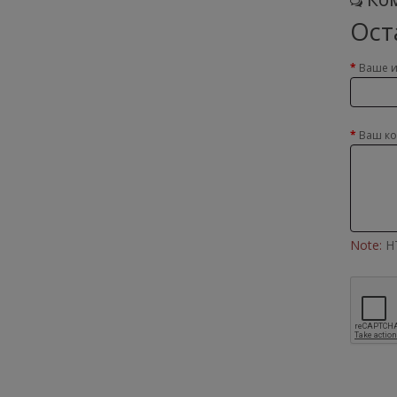
Ост
Ваше 
Ваш к
Note:
HT