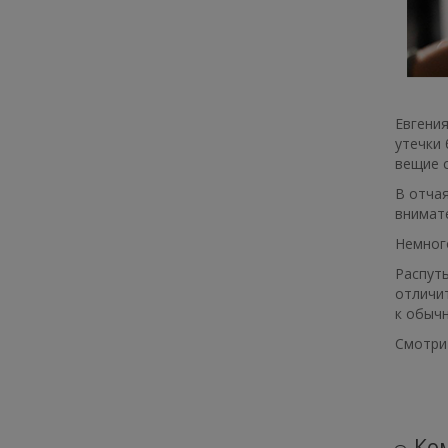
Евгения
утечки 
вещие с
В отчая
внимате
Немного
Распуты
отличит
к обычн
Смотрит
Ком