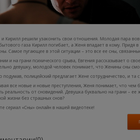
 и Кирилл решили узаконить свои отношения. Молодая пара вовс
бытового газа Кирилл погибает, а Женя впадает в кому. Придя в
ны. Самое пугающее в этой ситуации – это все ее сны, связанн
нии и на грани психического срыва, Евгения рассказывает о св
льно девушку, молодой человек понимает, что Женины сны смог
 подумав, полицейский предлагает Жене сотрудничество, и та 
вая все новые и новые преступления, Женя понимает, что чем б
ь реальность от сновидений. Девушка буквально на грани – ее 
ой жизни без страшных снов?
е сериал «Сны» онлайн в нашей видеотеке!
ментарии(0)