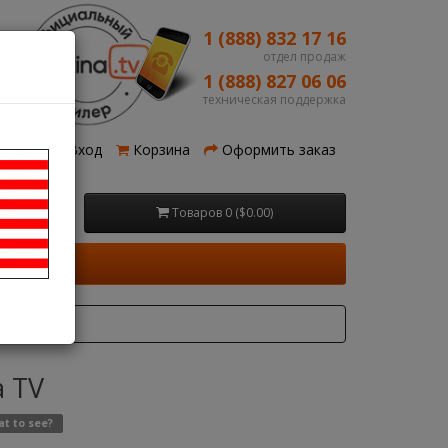
1 (888) 832 17 16
отдел продаж
1 (888) 827 06 06
техническая поддержка
рация
Вход
Корзина
Оформить заказ
Товаров 0 ($0.00)
a TV
t to see?