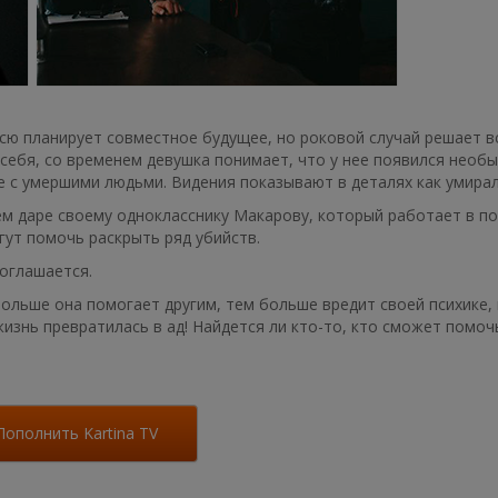
ю планирует совместное будущее, но роковой случай решает все
 себя, со временем девушка понимает, что у нее появился необы
ые с умершими людьми. Видения показывают в деталях как умира
оем даре своему однокласснику Макарову, который работает в п
ут помочь раскрыть ряд убийств.
соглашается.
ольше она помогает другим, тем больше вредит своей психике, 
жизнь превратилась в ад! Найдется ли кто-то, кто сможет помоч
Пополнить Kartina TV