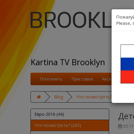
Пожалуй
Please, 
Kartina TV Brooklyn
Пополнить
Приставки
Аксессуары
Blog
Что посмотреть?
Дете
Дет
Евро-2016 (44)
Что посмотреть? (265)
03.11