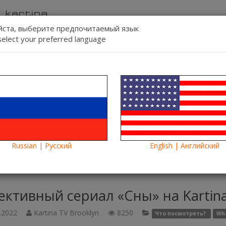
ста, выберите предпочитаемый язык
select your preferred language
Связь
Регист
Язык:
Смотреть
Blog
Новости
Russian | Русский
English | Английский
ктивный сериал «Сны» на Kartina TV
ективный сериал «Сны» на Kartin
.2022
Kartina TV Brooklyn
8250
Что посмотреть?
Wha