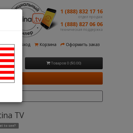
1 (888) 832 17 16
отдел продаж
1 (888) 827 06 06
техническая поддержка
рация
Вход
Корзина
Оформить заказ
Товаров 0 ($0.00)
ina TV
t to see?