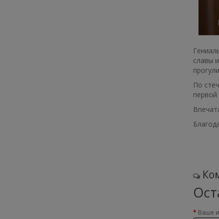
Гениал
славы и
прогули
По стеч
первой 
Впечатл
Благод
Ком
Ост
Ваше 