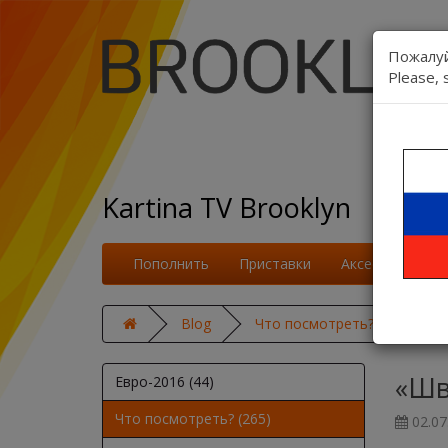
Пожалуй
Please, 
Kartina TV Brooklyn
Пополнить
Приставки
Аксессуары
Blog
Что посмотреть?
«Шва
«Шв
Евро-2016 (44)
Что посмотреть? (265)
02.07