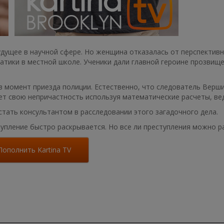
ущее в научной сфере. Но женщина отказалась от перспективн
атики в местной школе. Ученики дали главной героине прозвищ
в момент приезда полиции. Естественно, что следователь Верш
ет свою непричастность используя математические расчеты, вед
тать консультантом в расследовании этого загадочного дела.
упление быстро раскрывается. Но все ли преступления можно 
Пополнить Kartina TV