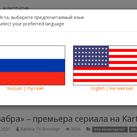
ста, выберите предпочитаемый язык
select your preferred language
Связь
Регист
Язык:
Смотреть
Blog
Новости
Russian | Русский
English | Английский
бра» – премьера сериала на Kartina TV
абра» – премьера сериала на Kart
.2021
Kartina TV Brooklyn
3656
Что посмотреть?
Wha