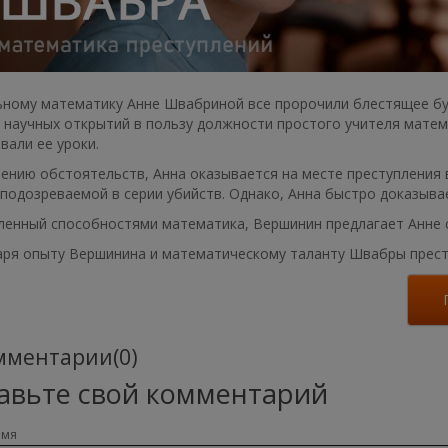
ьному математику Анне Швабриной все пророчили блестящее буд
 научных открытий в пользу должности простого учителя матем
вали ее уроки.
ению обстоятельств, Анна оказывается на месте преступления 
подозреваемой в серии убийств. Однако, Анна быстро доказыва
енный способностями математика, Вершинин предлагает Анне с
аря опыту Вершинина и математическому таланту Швабры прест
ментарии(0)
авьте свой комментарий
имя