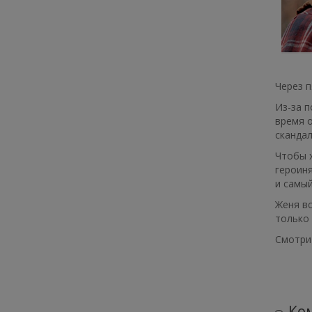
Через п
Из-за п
время о
сканда
Чтобы х
героиня
и самый
Женя вс
только 
Смотрит
Ком