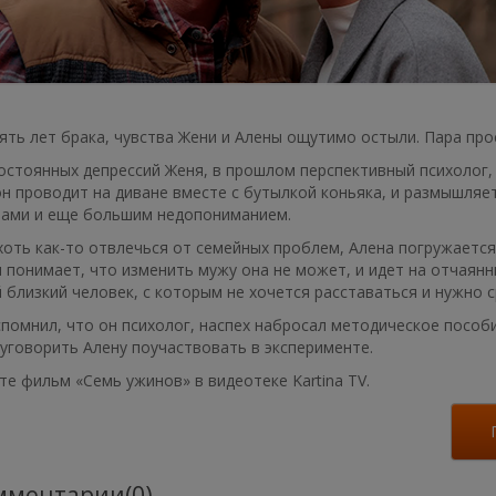
ять лет брака, чувства Жени и Алены ощутимо остыли. Пара про
остоянных депрессий Женя, в прошлом перспективный психолог,
н проводит на диване вместе с бутылкой коньяка, и размышляе
лами и еще большим недопониманием.
оть как-то отвлечься от семейных проблем, Алена погружается 
 понимает, что изменить мужу она не может, и идет на отчаянн
 близкий человек, с которым не хочется расставаться и нужно 
помнил, что он психолог, наспех набросал методическое пособи
уговорить Алену поучаствовать в эксперименте.
е фильм «Семь ужинов» в видеотеке Kartina TV.
ментарии(0)