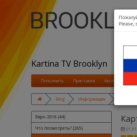
Пожалуй
Please, 
Kartina TV Brooklyn
Пополнить
Приставки
Аксессуары
Blog
Информация
Карта по
Кар
Евро-2016 (44)
Что посмотреть? (265)
01.01