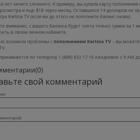
е нет ничего сложного. К примеру, вы купили карту пополнения н
росмотра и еще $18 через месяц. Оставшихся 14 долларов не х
ра Kartina TV (если вы до этого не пополните баланс снова).
е внимание, с вашего баланса будет снята только сумма за 1 ме
реть в своем личном кабинете.
вас возникли проблемы с
пополнением Kartina TV
– вы можете 
 TV.
принимаются по телефону 1 (888) 832 17 16 ежедневно с 9 AM до 10
ментарии(0)
авьте свой комментарий
имя
омментарий