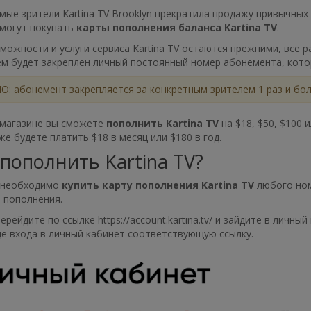
ые зрители Kartina TV Brooklyn прекратила продажу привычных
 могут покупать
карты пополнения баланса Kartina TV
.
можности и услуги сервиса Kartina TV остаются прежними, все
ем будет закреплен личный постоянный номер абонемента, кото
: абонемент закрепляется за конкретным зрителем 1 раз и бол
 магазине вы сможете
пополнить Kartina TV
на $18, $50, $100 
же будете платить $18 в месяц или $180 в год.
 пополнить Kartina TV?
 необходимо
купить карту пополнения Kartina TV
любого ном
 пополнения.
ерейдите по ссылке https://account.kartina.tv/ и зайдите в лич
е входа в личный кабинет соответствующую ссылку.