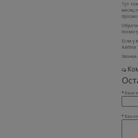
Тут тож
месяц п
просмот
Обратит
посмот
Если у 
Kartina
Звонки 
Ком
Ост
Ваше 
Ваш к