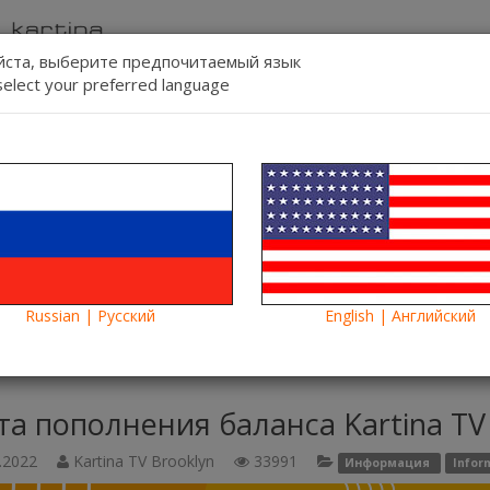
ста, выберите предпочитаемый язык
select your preferred language
Связь
Регист
Язык:
Смотреть
Blog
Новости
Russian | Русский
English | Английский
полнения баланса Kartina TV
та пополнения баланса Kartina TV
.2022
Kartina TV Brooklyn
33991
Информация
Infor