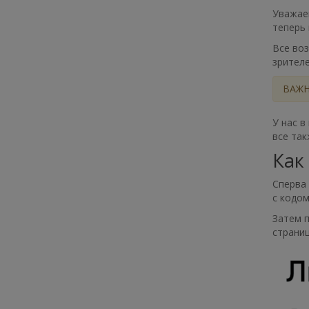
Уважаем
теперь
Все воз
зрител
ВАЖНО
У нас в
все так
Как
Сперва
с кодом
Затем п
страниц