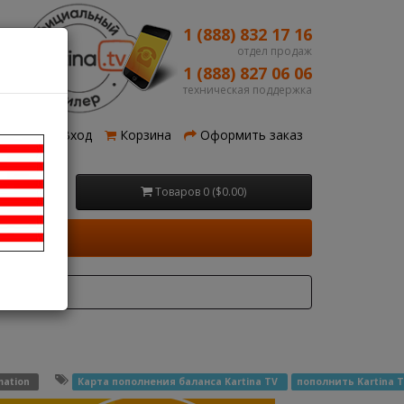
1 (888) 832 17 16
отдел продаж
1 (888) 827 06 06
техническая поддержка
рация
Вход
Корзина
Оформить заказ
Товаров 0 ($0.00)
mation
Карта пополнения баланса Kartina TV
пополнить Kartina 