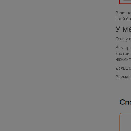
В лично
свой ба
У м
Если у 
Вам пре
картой 
нажмите
Дальше 
Внимани