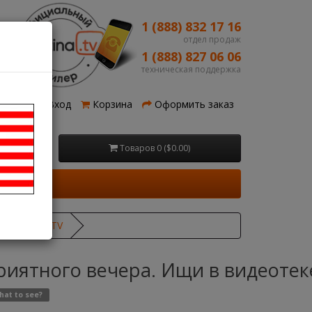
1 (888) 832 17 16
отдел продаж
1 (888) 827 06 06
техническая поддержка
рация
Вход
Корзина
Оформить заказ
Товаров 0 ($0.00)
ке Kartina TV
иятного вечера. Ищи в видеотеке
hat to see?