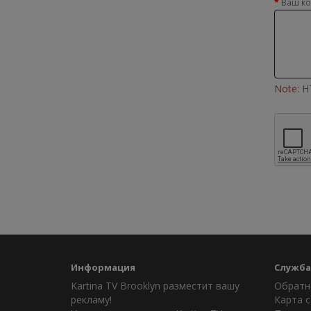
Ваш к
Note:
HT
Информация
Служба
Kartina TV Brooklyn разместит вашу
Обратн
рекламу!
Карта с