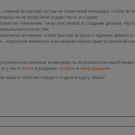
, главный актерский состав на съемочной площадке, чтобы акте
опасности не позволили осуществить его идею;
опланетян. Напомним, Гигер участвовал в создании фильма «Чужо
инимальном количестве;
физически активным, а пристрастие актрисы к курению давало о 
ию. «Взрослые моменты» они назвали научно-фантастической же
русскоязычных каналов, возможность пользоваться нашей видео
те у нас в
блоге
в разделах «
услуги
» и «
информация
».
чем лишать себя настоящего отдыха в кругу семьи?