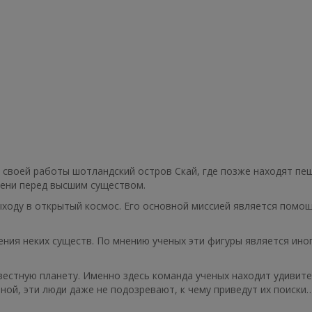
 своей работы шотландский остров Скай, где позже находят пе
лени перед высшим существом.
ыходу в открытый космос. Его основной миссией является помощ
ения неких существ. По мнению ученых эти фигуры является ин
вестную планету. Именно здесь команда ученых находит удивит
ной, эти люди даже не подозревают, к чему приведут их поиски