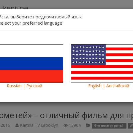
ста, выберите предпочитаемый язык
select your preferred language
Связь
Регист
Язык:
Смотреть
Blog
Новости
Russian | Русский
English | Английский
метей» – отличный фильм для приятного вечера. Ищи в видеоте
ометей» – отличный фильм для пр
.2016
Kartina TV Brooklyn
13904
Что посмотреть?
W