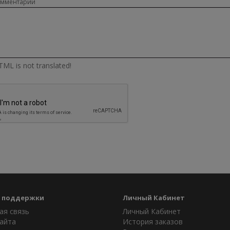
омментарий
ML is not translated!
 поддержки
Личный Кабинет
ая связь
Личный Кабинет
айта
История заказов