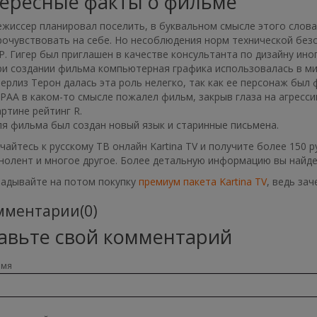
ересные факты о фильме
ежиссер планировал поселить, в буквальном смысле этого слова
рочувствовать на себе. Но несоблюдения норм технической без
.Р. Гигер был приглашен в качестве консультанта по дизайну ин
ри создании фильма компьютерная графика использовалась в м
ерлиз Терон далась эта роль нелегко, так как ее персонаж был 
РАА в каком-то смысле пожалел фильм, закрыв глаза на агресс
артине рейтинг R.
ля фильма был создан новый язык и старинные письмена.
айтесь к русскому ТВ онлайн Kartina TV и получите более 150 
нолент и многое другое. Более детальную информацию вы найде
ладывайте на потом покупку
премиум пакета Kartina TV
, ведь за
ментарии(0)
авьте свой комментарий
имя