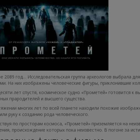
е 2089 год… Исследовательская группа археологов выбрала для
ми. На них изображены человеческие фигуры, приклонившие ко
есяти лет спустя, космическое судно «Прометей» готовится к в
ных прародителей и высшего существа.
яжении многих лет по всей планете находили похожие изображ
ли руку к созданию рода человеческого.
твуя по просторам космоса, «Прометей» приземляется на неиз
ния, происхождение которых пока неизвестно. В погоне за исти