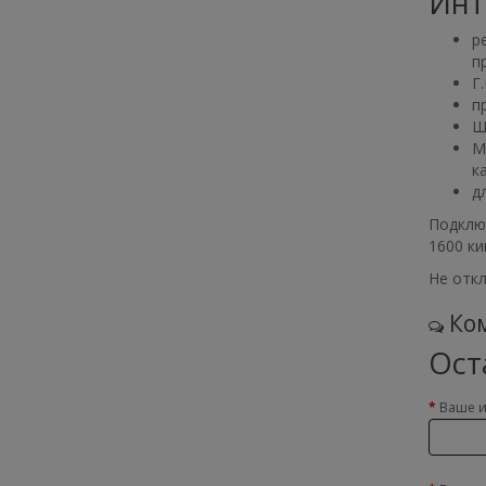
Инт
р
п
Г
п
Ш
М
к
д
Подключ
1600 ки
Не отк
Ком
Ост
Ваше 