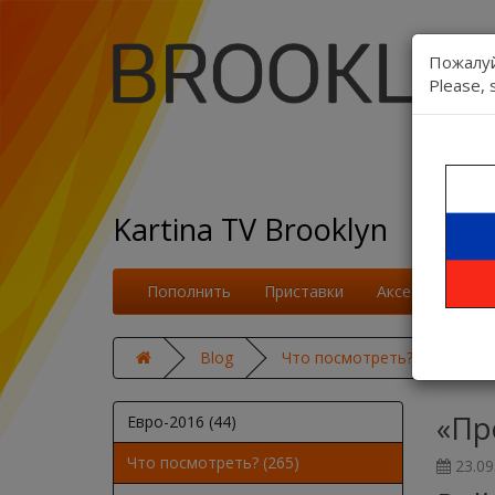
Пожалуй
Please, 
Kartina TV Brooklyn
Пополнить
Приставки
Аксессуары
Blog
Что посмотреть?
«Про
«Пр
Евро-2016 (44)
Что посмотреть? (265)
23.09