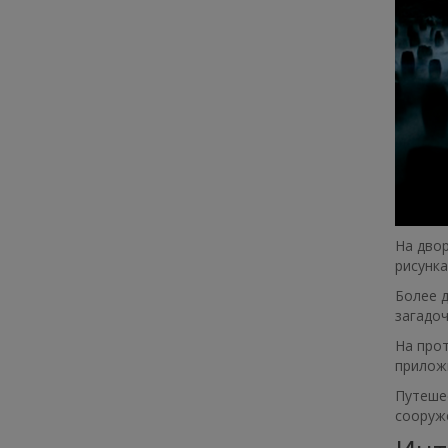
На двор
рисунка
Более д
загадоч
На прот
приложи
Путешес
сооруже