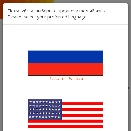
1 (888) 832 17 16
отдел продаж
Пожалуйста, выберите предпочитаемый язык
1 (888) 827 06 06
Please, select your preferred language
техническая поддержка
Связь
Регистрация
Вход
Kartina TV Brooklyn
Язык:
Товаров 0 ($0.00)
Категории
Russian | Русский
Blog
Что посмотреть?
Смотрите увлекательную комедию «Поймай толстуху,
если сможешь» в видеотеке Kartina TV. Он психует, а
она шикует
Смотрите увлекательную
комедию «Поймай толстуху,