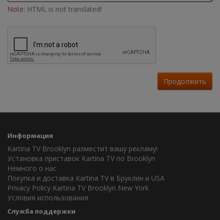
Note:
HTML is not translated!
Продолжить
Информация
Kartina TV Brooklyn разместит вашу рекламу!
Установка приставок Kartina TV по Brooklyn
Немного о нас
Покупка и доставка Kartina TV в Бруклин и USA
Privacy Policy Kartina TV Brooklyn New York
Условия использования
Служба поддержки