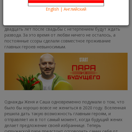
28.04.2021
Kartina TV Brooklyn
5760
English | Английский
Что посмотреть?
What to see?
Кто бы мог подумать, что молодожены Женя и Саша через
двадцать лет после свадьбы с нетерпением будут ждать
развода. За это время от любви ничего не осталось, а
постоянные ссоры сделали совместное проживание
главных героев невыносимым.
Однажды Женя и Саша одновременно подумали о том, что
было бы хорошо вовсе не жениться в 2020 году. Вселенная
решила дать такую возможность главным героям, и
отправляет их в тот самый момент, когда будущий жених
делает предложение своей избраннице. Теперь
супружеской паре предстоит отговорить самих себя от