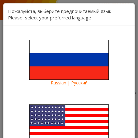
1 (888) 832 17 16
отдел продаж
Пожалуйста, выберите предпочитаемый язык
1 (888) 827 06 06
Please, select your preferred language
техническая поддержка
Связь
Регистрация
Вход
Kartina TV Brooklyn
Язык:
Товаров 0 ($0.00)
Категории
Russian | Русский
Blog
Что посмотреть?
Фантастическая комедия «Пара из будущего» на
Kartina TV START
Фантастическая комедия
«Пара из будущего» на Kartina
TV START