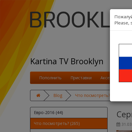
Пожалуй
Please, 
Kartina TV Brooklyn
Пополнить
Приставки
Аксессуары
Blog
Что посмотреть?
Сери
Сер
Евро-2016 (44)
Что посмотреть? (265)
31.03