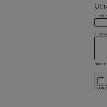
Ост
Ваше 
Ваш к
Note:
HT