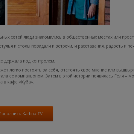
ьных сетей люди знакомились в общественных местах или просто
улья и столы повидали и встречи, и расставания, радость и печ
се держала под контролем.
жет легко постоять за себя, отстоять свое мнение или вышвырн
ала ее компаньоном. Затем в этой истории появилась Геля – м
а в кафе «Куба».
Пополнить Kartina TV