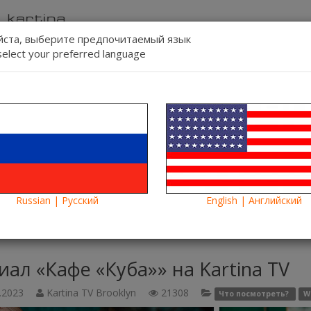
ста, выберите предпочитаемый язык
select your preferred language
Связь
Регист
Язык:
Смотреть
Blog
Новости
Russian | Русский
English | Английский
ал «Кафе «Куба»» на Kartina TV
иал «Кафе «Куба»» на Kartina TV
.2023
Kartina TV Brooklyn
21308
Что посмотреть?
W