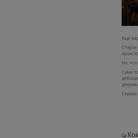
Еще зад
Старое 
происхо
Но, что
Сама по
дебошир
девушка
Сериал 
Ком