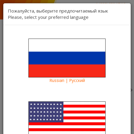
1 (888) 832 17 16
отдел продаж
Пожалуйста, выберите предпочитаемый язык
1 (888) 827 06 06
Please, select your preferred language
техническая поддержка
Связь
Регистрация
Вход
Kartina TV Brooklyn
Язык:
Товаров 0 ($0.00)
Категории
Russian | Русский
Blog
Что посмотреть?
«Интерстеллар» в видеотеке Kartina TV. Не пропусти
все самое интересное!
«Интерстеллар» в видеотеке
Kartina TV. Не пропусти все
самое интересное!