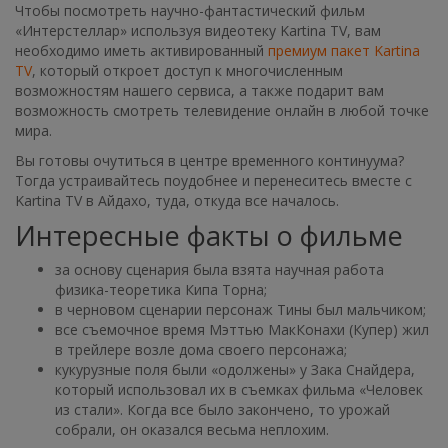
Чтобы посмотреть научно-фантастический фильм
«Интерстеллар» используя видеотеку Kartina TV, вам
необходимо иметь активированный
премиум пакет Kartina
TV
, который откроет доступ к многочисленным
возможностям нашего сервиса, а также подарит вам
возможность смотреть телевидение онлайн в любой точке
мира.
Вы готовы очутиться в центре временного континуума?
Тогда устраивайтесь поудобнее и перенеситесь вместе с
Kartina TV в Айдахо, туда, откуда все началось.
Интересные факты о фильме
за основу сценария была взята научная работа
физика-теоретика Кипа Торна;
в черновом сценарии персонаж Тины был мальчиком;
все съемочное время Мэттью МакКонахи (Купер) жил
в трейлере возле дома своего персонажа;
кукурузные поля были «одолжены» у Зака Снайдера,
который использовал их в съемках фильма «Человек
из стали». Когда все было закончено, то урожай
собрали, он оказался весьма неплохим.