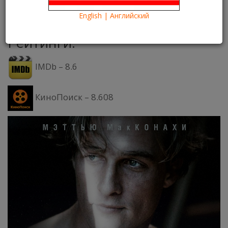
06.04.2016
Kartina TV Brooklyn
25310
English | Английский
Что посмотреть?
What to see?
Рейтинги:
IMDb – 8.6
КиноПоиск – 8.608