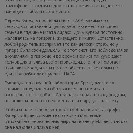
атмосфере с каждым годом катастрофически падает, что
приведет к гибели всего живого.
Фермер Купер, в прошлом пилот НАСА, занимается
сельскохозяйственной деятельностью вместе со своей
семьей в глубинке штата Айдахо. Дочь Купера постоянно
жаловалась на призрака, живущего в книгах. Естественно,
любой родитель воспримет это как детский страх, но у
Купера были свои домыслы на этот счет. Его наблюдения за
аномалиями в природе и во временном континууме дают
толчок для анализа всего происходящего, что помогает
вычислить координаты некого объекта, за которым не
один год наблюдают ученые НАСА.
Руководитель научной лаборатории Бренд вместе со
своими сотрудниками обнаружил червоточину в
пространстве на орбите Сатурна, которая, по их догадкам,
позволит мгновенно переместиться в другую галактику.
Чтобы спасти человечество от глобальной катастрофы
Купер собирается вместе со своими коллегами
отправиться через черную дыру на планету Миллер, так как
она наиболее близка к ней.