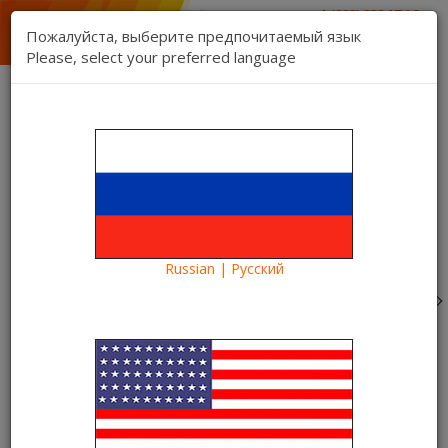
1 (888) 832 17 16
отдел продаж
Пожалуйста, выберите предпочитаемый язык
1 (888) 827 06 06
Please, select your preferred language
техническая поддержка
Связь
Регистрация
Вход
Kartina TV Brooklyn
Язык:
Товаров 0 ($0.00)
Категории
Russian | Русский
Blog
Что посмотреть?
Смотрите в видеотеке Kartina TV фильм «Иллюзия
обмана»
Смотрите в видеотеке Kartina
TV фильм «Иллюзия обмана»
25.09.2018
Kartina TV Brooklyn
24716