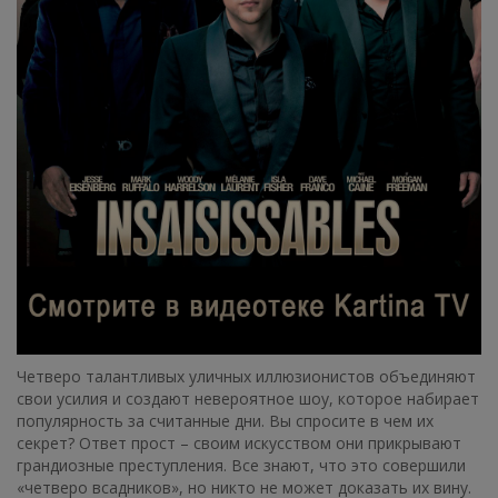
Четверо талантливых уличных иллюзионистов объединяют
свои усилия и создают невероятное шоу, которое набирает
популярность за считанные дни. Вы спросите в чем их
секрет? Ответ прост – своим искусством они прикрывают
грандиозные преступления. Все знают, что это совершили
«четверо всадников», но никто не может доказать их вину.