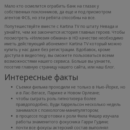
Мало кто осмелится ограбить банк на глазах у
собственных поклонников, да еще и под присмотром
агентов ФСБ, но эти ребята способны на все.
Попутешествуйте вместе с Kartina TV по штату Невада и
узнайте, чем же закончится история главных героев. Чтобы
посмотреть «Иллюзия обмана» в HD качестве необходимо
иметь действующий абонемент Kartina TV который можно
купить у нас даже без регистрации. Вдобавок, кроме
доступа в видеотеку, вы сможете пользоваться всеми
возможностями нашего сервиса. Больше вы узнаете,
посетив главную страницу нашего сайта, или наш блог.
Интересные факты
Съемки фильма проходили не только в Нью-Йорке, но
и в Лас-Вегасе, Париже и Новом Орлеане;
чтобы сыграть роль гипнотизера более
правдоподобно, Вуди Харрельсон несколько недель
занимался с психологом-манипулятором;
в процессе подготовки к роли Фила Фишер изучала
работы знаменитого фокусника Гарри Гудини;
почти все фокусы актерский состав выполнял