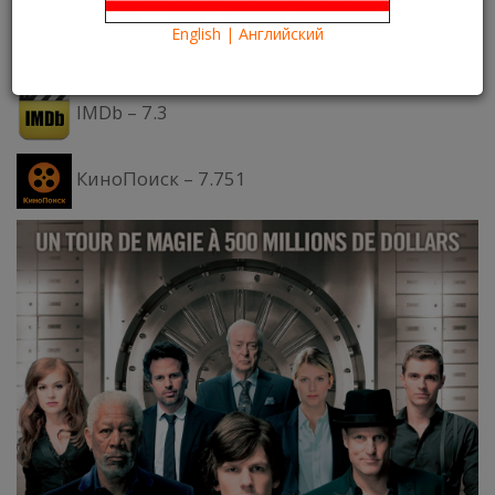
Что посмотреть?
What to see?
English | Английский
Рейтинги:
IMDb – 7.3
КиноПоиск – 7.751