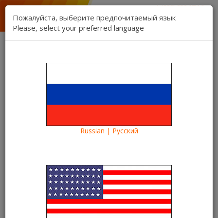
1 (888) 832 17 16
отдел продаж
Пожалуйста, выберите предпочитаемый язык
1 (888) 827 06 06
Please, select your preferred language
техническая поддержка
Связь
Регистрация
Вход
Kartina TV Brooklyn
Язык:
Товаров 0 ($0.00)
Категории
Russian | Русский
Blog
Что посмотреть?
Сериал «Игра на выживание» 2 сезон на Kartina TV
Сериал «Игра на выживание» 2
сезон на Kartina TV
07.10.2022
Kartina TV Brooklyn
17443