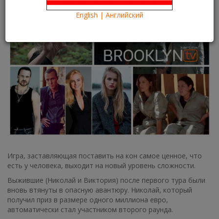
Что посмотреть?
What to see?
English | Английский
Игра, заставляющая поставить на кон самое ценное, что
есть у человека, выходит на новый уровень сложности.
Выжившие (Николай и Виктория) после первого тура были
вновь втянуты в опасную авантюру. Николай, который
получил приз в размере одного миллиона евро,
автоматически стал участником второго раунда.