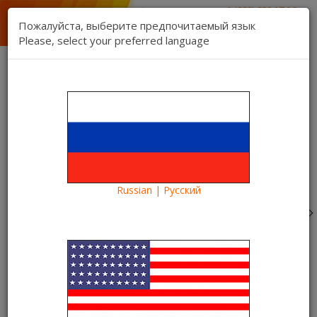
1 (888) 832 17 16
отдел продаж
Пожалуйста, выберите предпочитаемый язык
1 (888) 827 06 06
Please, select your preferred language
техническая поддержка
Связь
Регистрация
Вход
Kartina TV Brooklyn
Язык:
Товаров 0 ($0.00)
Категории
Russian | Русский
Blog
Что посмотреть?
С Днем Победы от Kartina TV USA – военные фильмы,
передачи и праздничные трансляции
С Днем Победы от Kartina TV
USA – военные фильмы,
передачи и праздничные