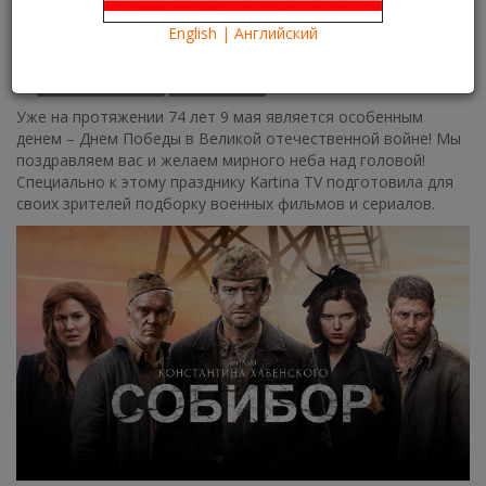
трансляции
English | Английский
08.05.2019
Kartina TV Brooklyn
15646
Что посмотреть?
What to see?
Уже на протяжении 74 лет 9 мая является особенным
денем – Днем Победы в Великой отечественной войне! Мы
поздравляем вас и желаем мирного неба над головой!
Специально к этому празднику Kartina TV подготовила для
своих зрителей подборку военных фильмов и сериалов.