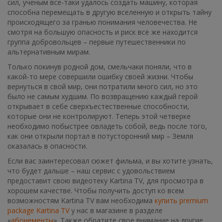
сил, ученым все-таки удалось создать машину, которая
способна перемещать в другую вселенную и открыть тайну
происходящего за гранью понимания человечества. Не
смотря на большую опасность и риск все же находится
группа добровольцев – первые путешественники по
альтернативным мирам.
Только покинув родной дом, смельчаки поняли, что в
какой-то мере совершили ошибку своей жизни. Чтобы
вернуться в свой мир, они потратили много сил, но это
было не самым худшим. По возвращению каждый герой
открывает в себе сверхъестественные способности,
которые они не контролируют. Теперь этой четверке
необходимо побыстрее овладеть собой, ведь после того,
как они открыли портал в потусторонний мир – Земля
оказалась в опасности.
Если вас заинтересовал сюжет фильма, и вы хотите узнать,
что будет дальше – наш сервис с удовольствием
предоставит свою видеотеку Kartina TV, для просмотра в
хорошем качестве. Чтобы получить доступ ко всем
возможностям Kartina TV вам необходима
купить premium
package Kartina TV
у нас в магазине в разделе
«
абонементы
». Также обратите свое внимание на другие