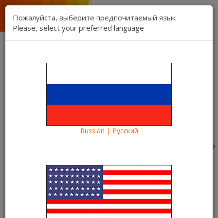
1 (888) 832 17 16
отдел продаж
Пожалуйста, выберите предпочитаемый язык
1 (888) 827 06 06
Please, select your preferred language
техническая поддержка
Связь
Регистрация
Вход
Kartina TV Brooklyn
Язык:
Товаров 0 ($0.00)
Категории
Russian | Русский
Blog
Что посмотреть?
«Фантастическая четверка» – новинка в видеотеке
Kartina TV. Все измениться
«Фантастическая четверка» –
новинка в видеотеке Kartina
TV. Все измениться