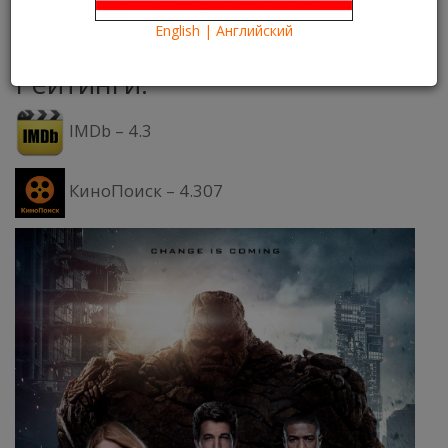
19.05.2016
Kartina TV Brooklyn
28574
English | Английский
Что посмотреть?
What to see?
Рейтинги:
IMDb – 4.3
КиноПоиск – 4.307