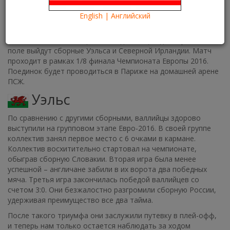
23.06.2016
Kartina TV Brooklyn
33708
English | Английский
Евро-2016
Euro-2016
25 июня всех болельщиков ожидает еще одна игра – на
поле выйдут сборные Уэльса и Северной Ирландии. Матч
проходит в рамках 1/8 финала Чемпионата Европы 2016.
Поединок будет проводиться в Париже на домашней арене
ПСЖ.
Уэльс
По сравнению с другими сборными, валлийцы здорово
выступили на групповом этапе Евро-2016. В своей группе
коллектив занял первое место с 6 очками в кармане.
Коллектив восхитительно стартовал на чемпионате,
обыграв сборную Словакии. Вторая игра была менее
успешной – англичане забили в их ворота два победных
мяча. Третья игра закончилась победой валлийцев со
счетом 3:0. Они безжалостно разгромили сборную России,
удерживая преимущество все два тайма.
После такого триумфа они заслужили путевку в плей-офф,
и теперь нам только остается наблюдать за ходом