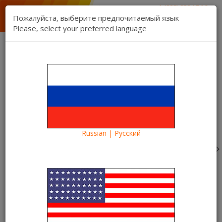
1 (888) 832 17 16
отдел продаж
Пожалуйста, выберите предпочитаемый язык
1 (888) 827 06 06
Please, select your preferred language
техническая поддержка
Связь
Регистрация
Вход
Kartina TV Brooklyn
Язык:
Товаров 0 ($0.00)
Категории
Russian | Русский
Blog
Евро-2016
Плей-офф Евро-2016: матч Уэльс-Северная Ирландия
онлайн на Kartina TV
Плей-офф Евро-2016: матч
Уэльс-Северная Ирландия
онлайн на Kartina TV