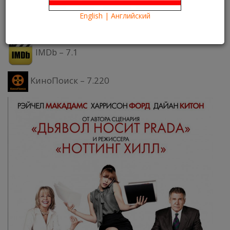
Что посмотреть?
What to see?
English | Английский
Рейтинги:
IMDb – 7.1
КиноПоиск – 7.220