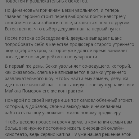
новостей и развлекательных сюжетов.
По финансовым причинам Бекки увольняют, и теперь
главная героиня стоит перед выбором: пойти навстречу
своей мечте или забросить все, и заняться чем-то другим.
Естественно, что выбор девушки пал на первый пункт.
После потока собеседований, девушке выпадает шанс
попробовать себя в качестве продюсера старого утреннего
шоу «Доброе утро», которое уже долгое время занимает
последние позиции рейтинга популярности.
В первый же день, Бекки увольняет со-ведущего, который,
как оказалось, слегка не вписывается в рамки утреннего
развлекательного шоу. Чтобы найти ему замену, девушка
идет на отчаянный шаг – шантажирует звезду журналистики
Майкла Помероя его же контрактом.
Померой по своей натуре еще тот самовлюбленный эгоист,
который, в добавок, своими выходками и нежеланием
работать на шоу усложняет жизнь новому продюсеру.
Чтобы весело провести время дома, в компании семьи вам
больше не нужно постоянно искать очередной онлайн-
кинотеатр, ведь сервис Kartina TV уже нашел решение этой