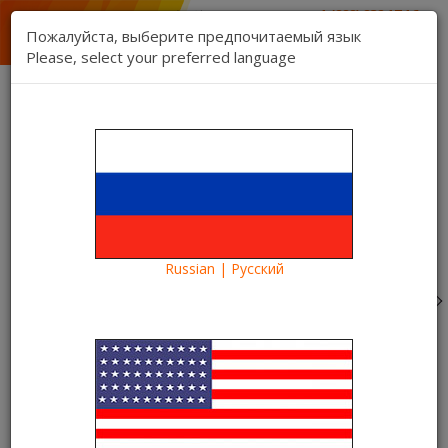
1 (888) 832 17 16
отдел продаж
Пожалуйста, выберите предпочитаемый язык
1 (888) 827 06 06
Please, select your preferred language
техническая поддержка
Связь
Регистрация
Вход
Kartina TV Brooklyn
Язык:
Товаров 0 ($0.00)
Категории
Russian | Русский
Blog
Что посмотреть?
«Доброе утро» – еще одна комедия видеотеки Kartina
TV
«Доброе утро» – еще одна
комедия видеотеки Kartina TV
04.10.2016
Kartina TV Brooklyn
23111