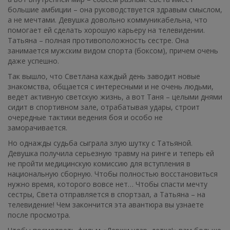
большие амбиции – она руководствуется здравым смыслом,
а не мечтами. Девушка довольно коммуникабельна, что
помогает ей сделать хорошую карьеру на телевидении.
Татьяна – полная противоположность сестре. Она
занимается мужским видом спорта (боксом), причем очень
даже успешно.
Так вышло, что Светлана каждый день заводит новые
знакомства, общается с интересными и не очень людьми,
ведет активную светскую жизнь, а вот Таня – целыми днями
сидит в спортивном зале, отрабатывая удары, строит
очередные тактики ведения боя и особо не
заморачивается.
Но однажды судьба сыграла злую шутку с Татьяной.
Девушка получила серьезную травму на ринге и теперь ей
не пройти медицинскую комиссию для вступления в
национальную сборную. Чтобы полностью восстановиться
нужно время, которого вовсе нет… Чтобы спасти мечту
сестры, Света отправляется в спортзал, а Татьяна – на
телевидение! Чем закончится эта авантюра вы узнаете
после просмотра.