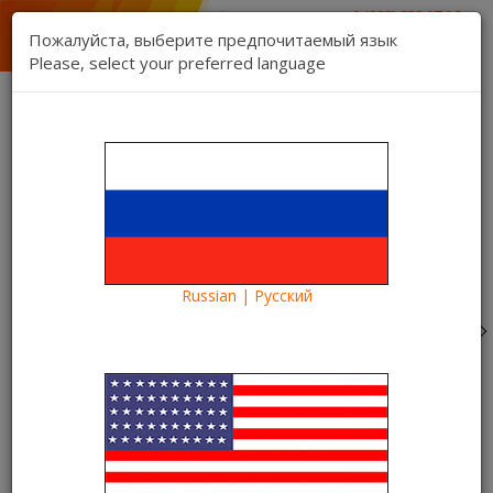
1 (888) 832 17 16
отдел продаж
Пожалуйста, выберите предпочитаемый язык
1 (888) 827 06 06
Please, select your preferred language
техническая поддержка
Связь
Регистрация
Вход
Kartina TV Brooklyn
Язык:
Товаров 0 ($0.00)
Категории
Russian | Русский
Blog
Что посмотреть?
«Держи удар, детка!» – новая русская комедия в
видеотеке Kartina TV
«Держи удар, детка!» – новая
русская комедия в видеотеке
Kartina TV