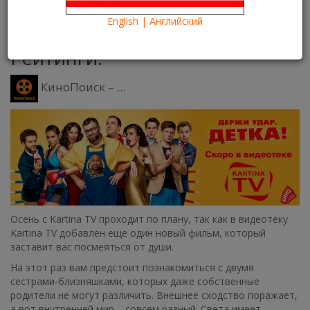
26.10.2016
Kartina TV Brooklyn
24181
English | Английский
Что посмотреть?
What to see?
Рейтинги:
КиноПоиск – ...
Осень с Kartina TV проходит по плану, так как в видеотеку
Kartina TV добавлен еще один новый фильм, который
заставит вас посмеяться от души.
На этот раз вам предстоит познакомиться с двумя
сестрами-близняшками, которых даже собственные
родители не могут различить. Внешнее сходство поражает,
а вот внутренней мир – совсем разный. Света имеет