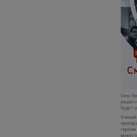
Хэнк Пи
решил н
будет 
Ученый 
препара
героем 
мужеств