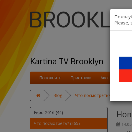
Пожалуй
Please, 
Kartina TV Brooklyn
Пополнить
Приставки
Аксессуары
Blog
Что посмотреть?
Новы
Нов
Евро-2016 (44)
Что посмотреть? (265)
14.05