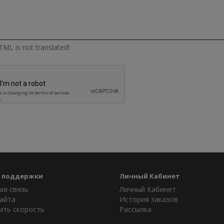
ML is not translated!
 поддержки
Личный Кабинет
ая связь
Личный Кабинет
айта
История заказов
ить скорость
Рассылка