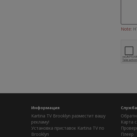
Note:
HT
Информация
Служба
Kartina TV Brooklyn разместит вашу
Обратн
рекламу!
Карта с
Установка приставок Kartina TV по
Провер
Brooklyn
Плеер