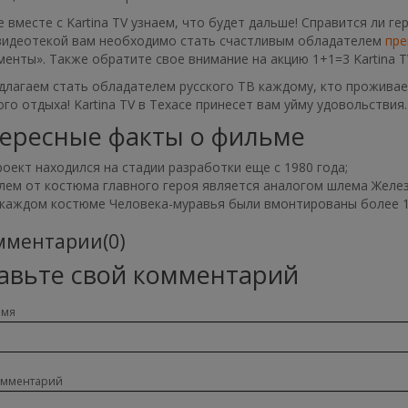
 вместе с Kartina TV узнаем, что будет дальше! Справится ли 
видеотекой вам необходимо стать счастливым обладателем
пре
енты». Также обратите свое внимание на акцию 1+1=3 Kartina T
лагаем стать обладателем русского ТВ каждому, кто проживает
го отдыха! Kartina TV в Техасе принесет вам уйму удовольствия.
ересные факты о фильме
роект находился на стадии разработки еще с 1980 года;
лем от костюма главного героя является аналогом шлема Желез
 каждом костюме Человека-муравья были вмонтированы более 1
ментарии(0)
авьте свой комментарий
имя
омментарий