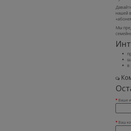
Давайте
нашей 
«абонем
Мы пред
семейно
Инт
п
ш
в
Ком
Ост
Ваше 
Ваш к