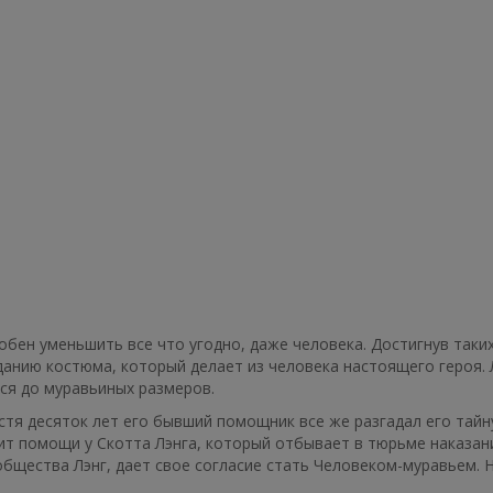
бен уменьшить все что угодно, даже человека. Достигнув таки
данию костюма, который делает из человека настоящего героя. 
ся до муравьиных размеров.
стя десяток лет его бывший помощник все же разгадал его тайн
т помощи у Скотта Лэнга, который отбывает в тюрьме наказани
общества Лэнг, дает свое согласие стать Человеком-муравьем. Н