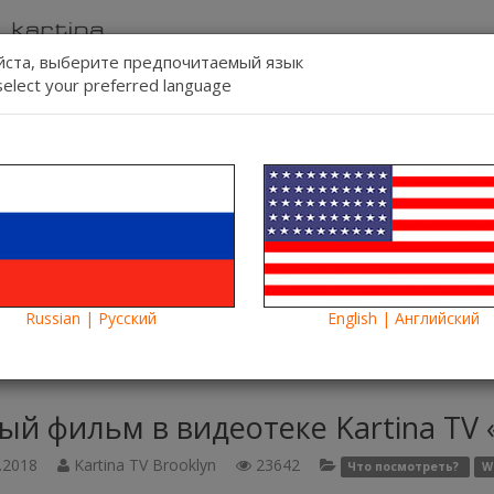
ста, выберите предпочитаемый язык
select your preferred language
Связь
Регист
Язык:
Смотреть
Blog
Новости
Russian | Русский
English | Английский
й фильм в видеотеке Kartina TV «Человек-муравей»
ый фильм в видеотеке Kartina TV
.2018
Kartina TV Brooklyn
23642
Что посмотреть?
W