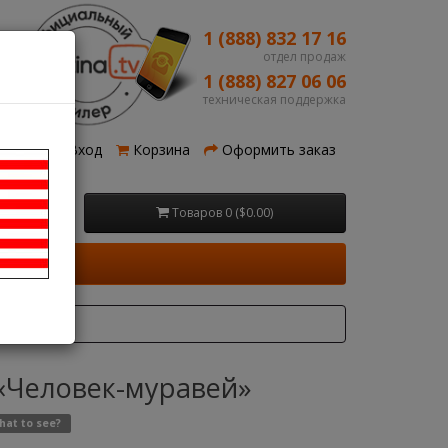
1 (888) 832 17 16
отдел продаж
1 (888) 827 06 06
техническая поддержка
рация
Вход
Корзина
Оформить заказ
Товаров 0 ($0.00)
 «Человек-муравей»
hat to see?