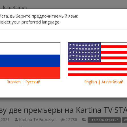
ста, выберите предпочитаемый язык
select your preferred language
Связь
Регист
Язык:
Смотреть
Blog
Новости
Russian | Русский
English | Английский
у две премьеры на Kartina TV START
зу две премьеры на Kartina TV ST
.2021
Kartina TV Brooklyn
12780
Что посмотреть?
W