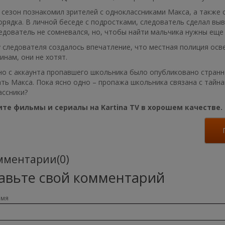
 сезон познакомил зрителей с одноклассниками Макса, а также
рядка. В личной беседе с подростками, следователь сделал выв
едователь не сомневался, но, чтобы найти мальчика нужны еще 
 следователя создалось впечатление, что местная полиция осв
инам, они не хотят.
но с аккаунта пропавшего школьника было опубликовано странн
ть Макса. Пока ясно одно – пропажа школьника связана с тайна
ассники?
те фильмы и сериалы на Kartina TV в хорошем качестве.
ментарии(0)
авьте свой комментарий
имя