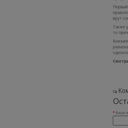
Первый
правопо
врут сл
Также у
то прич
Внезап
разыска
однокл
Смотри
Ком
Ост
Ваше 