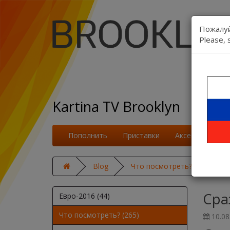
Пожалуй
Please, 
Kartina TV Brooklyn
Пополнить
Приставки
Аксессуары
Blog
Что посмотреть?
Сраз
Сра
Евро-2016 (44)
Что посмотреть? (265)
10.08