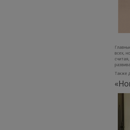
Главные
всех, н
считая,
развив
Также д
«Но