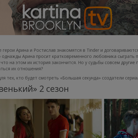
 герои Арина и Ростислав знакомятся в Tinder и договаривают
о однажды Арина просит кратковременного любовника сыграть п
 что на этом их история закончится. Но у судьбы совсем другие
аться их отношения?
ля тех, кто будет смотреть «Большая секунда» создатели сери
венький» 2 сезон