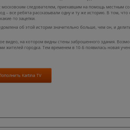
 с московским следователем, приехавшим на помощь местным с
од – все ребята рассказывали одну и ту же историю. В том, что
какие-то зацепки.
едомлена об этой истории значительно больше, чем он, и делит
ое видео, на котором видны стены заброшенного здания. Возмо
ми жителей городка. Тем временем в 10-Б появилась новая учен
Пополнить Kartina TV