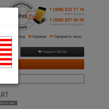
1 (888) 832 17 16
отдел продаж
1 (888) 827 06 06
техническая поддержка
рация
Вход
Корзина
Оформить заказ
Товаров 0 ($0.00)
ART
hat to see?