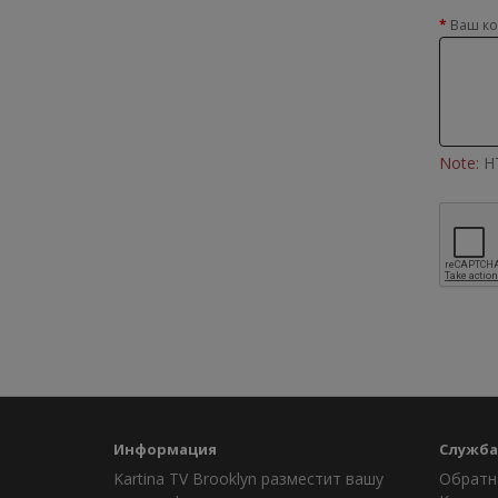
Ваш к
Note:
HT
Информация
Служба
Kartina TV Brooklyn разместит вашу
Обратн