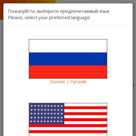
1 (888) 832 17 16
отдел продаж
Пожалуйста, выберите предпочитаемый язык
1 (888) 827 06 06
Please, select your preferred language
техническая поддержка
Связь
Регистрация
Вход
Kartina TV Brooklyn
Язык:
Товаров 0 ($0.00)
Категории
Russian | Русский
Blog
Информация
Kartina TV Dallas
Kartina TV Dallas
09.12.2020
Kartina TV Brooklyn
21385
Информация
Information
Kartina TV Даллас
Kartina TV Dallas
Kartina TV Texas