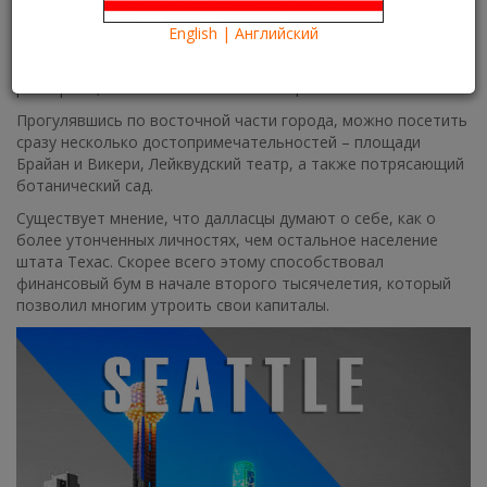
Еще в середине 19 века Даллас был небольшим торговым
поселением, а сейчас – это крупный современный
English | Английский
мегаполис, где на каждом шагу можно увидеть шикарные
небоскребы, огромные торговые центры, первоклассные
рестораны, а также отели и гостиницы.
Прогулявшись по восточной части города, можно посетить
сразу несколько достопримечательностей – площади
Брайан и Викери, Лейквудский театр, а также потрясающий
ботанический сад.
Существует мнение, что далласцы думают о себе, как о
более утонченных личностях, чем остальное население
штата Техас. Скорее всего этому способствовал
финансовый бум в начале второго тысячелетия, который
позволил многим утроить свои капиталы.