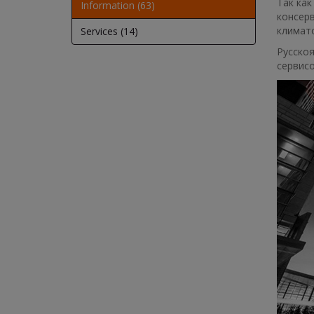
Так ка
Information (63)
консерв
климат
Services (14)
Русскоя
сервисо