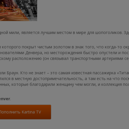
дной мили, является лучшим местом в мире для шопоголиков. Зд
 которого покрыт чистым золотом в знак того, что когда-то о
снователями Денвера, но месторождения быстро опустели и пос
ескому расположению (он связывал транспортными артериями с
ли Браун. Кто не знает – это самая известная пассажирка «Тита
ился в местную достопримечательность, а там есть на что пос
ных, которые благодарили женщину чем могли, и коллекция по
enver
.
Пополнить Kartina TV