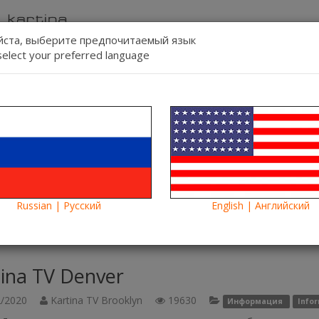
ста, выберите предпочитаемый язык
select your preferred language
Contact us
Lang:
-line
Blog
News
Russian | Русский
English | Английский
 Denver
ina TV Denver
/2020
Kartina TV Brooklyn
19630
Информация
Info