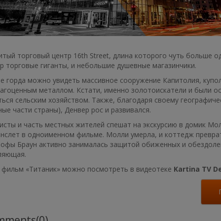
тый торговый центр 16th Street, длина которого чуть больше о
р торговые гиганты, и небольшие душевные магазинчики.
е горда можно увидеть массивное сооружение Капитолия, купол
агоценным металлом. Кстати, именно золотоискатели и были о
ться сельским хозяйством. Также, благодаря своему географич
ые части страны), Денвер рос и развивался.
исты и часть местных жителей спешат на экскурсию в домик Мол
нслет в одноименном фильме. Молли умерла, и коттедж преврат
рофы Браун активно занималась защитой обиженных и обездолен
ляющая.
, фильм «Титаник» можно посмотреть в видеотеке
Kartina TV D
ments(0)