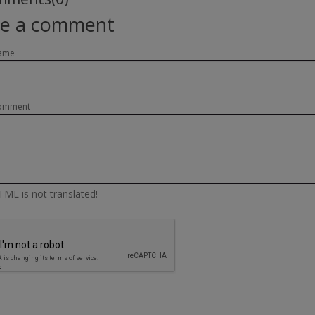
te a comment
ame
omment
ML is not translated!