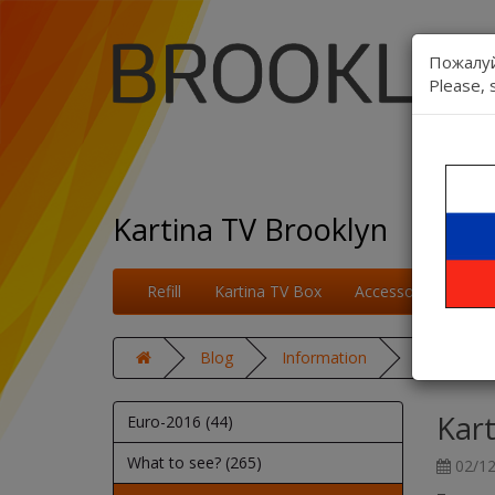
Пожалуй
Please, 
Kartina TV Brooklyn
Refill
Kartina TV Box
Accessories
On
Blog
Information
Kartina TV
Kart
Euro-2016 (44)
What to see? (265)
02/12