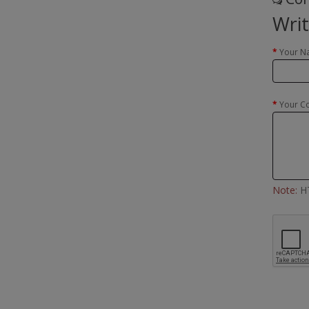
Wri
Your N
Your C
Note:
HT