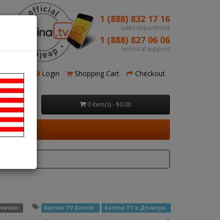
1 (888) 832 17 16
sales department
1 (888) 827 06 06
technical support
Register
Login
Shopping Cart
Checkout
0 item(s) - $0.00
rmation
Kartina TV Denver
Kartina TV в Денвере