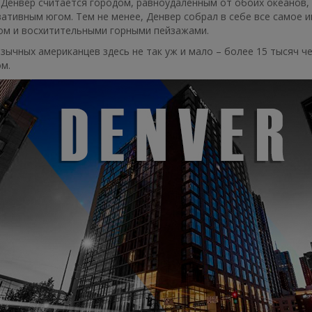
к Денвер считается городом, равноудаленным от обоих океанов
ативным югом. Тем не менее, Денвер собрал в себе все самое 
ом и восхитительными горными пейзажами.
зычных американцев здесь не так уж и мало – более 15 тысяч ч
м.