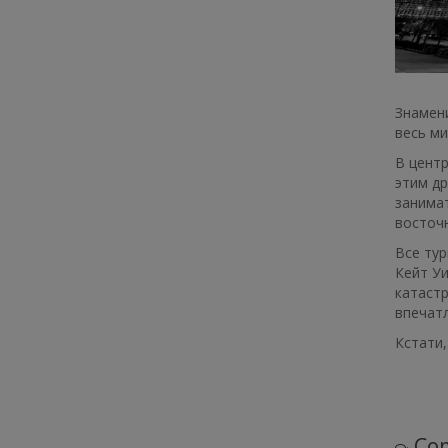
Знамени
весь ми
В центр
этим др
занима
восточн
Все тур
Кейт Уи
катаст
впечат
Кстати
Com