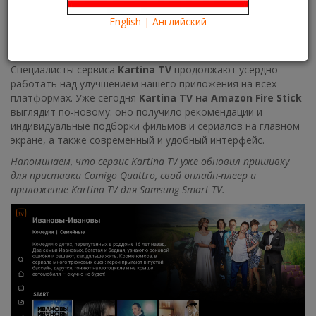
16/02/2021
Kartina TV Brooklyn
24095
English | Английский
Информация
Information
Kartina TV on Amazon Fire TV Stick
Специалисты сервиса
Kartina TV
продолжают усердно
работать над улучшением нашего приложения на всех
платформах. Уже сегодня
Kartina TV на Amazon Fire Stick
выглядит по-новому: оно получило рекомендации и
индивидуальные подборки фильмов и сериалов на главном
экране, а также современный и удобный интерфейс.
Напоминаем, что сервис Kartina TV уже обновил пришивку
для приставки Comigo Quattro, свой онлайн-плеер и
приложение Kartina TV для Samsung Smart TV.