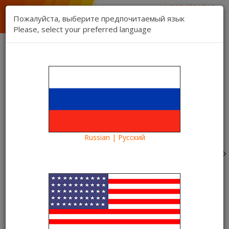
1 (888) 832 17 16
sales department
Пожалуйста, выберите предпочитаемый язык
1 (888) 827 06 06
Please, select your preferred language
technical support
Contact us
Register
Login
Kartina TV Brooklyn
Lang:
0 item(s) - $0.00
Categories
Russian | Русский
Blog
Information
Новая версия приложения Kartina TV на Amazon Fire
TV Stick
Новая версия приложения
Kartina TV на Amazon Fire TV
Stick