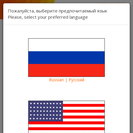
1 (888) 832 17 16
отдел продаж
Пожалуйста, выберите предпочитаемый язык
1 (888) 827 06 06
Please, select your preferred language
техническая поддержка
Связь
Регистрация
Вход
Kartina TV Brooklyn
Язык:
Товаров 0 ($0.00)
Категории
Russian | Русский
Архив
Интернет-кабель, 50 футов
Уже сегодня вы можете
купить Kartina TV EVA
-
приставку Kartina TV нового поколения от Dune!