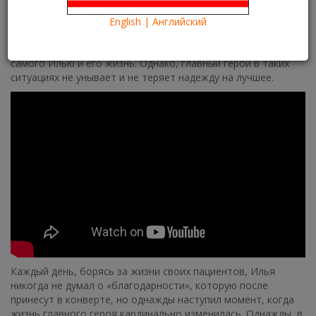
Что посмотреть?
What to see?
Старательно лечить пациентов и делать людям добро –
English | Английский
главный девиз молодого и перспективного врача Ильи. Но,
довольно часто, эти добрые дела негативно влияют на
самого Илью и его жизнь. Однако, главный герой в таких
ситуациях не унывает и не теряет надежду на лучшее.
Каждый день, борясь за жизни своих пациентов, Илья
никогда не думал о «благодарности», которую после
принесут в конверте, но однажды наступил момент, когда
жизнь главного героя кардинально изменилась. Однажды, в