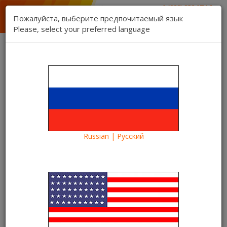
1 (888) 832 17 16
sales department
Пожалуйста, выберите предпочитаемый язык
1 (888) 827 06 06
Please, select your preferred language
technical support
Contact us
Register
Login
Kartina TV Brooklyn
Lang:
0 item(s) - $0.00
Categories
Russian | Русский
Blog
What to see?
«Не лечи меня» смотреть онлайн на Kartina TV
«Не лечи меня» смотреть
онлайн на Kartina TV
19/02/2021
Kartina TV Brooklyn
13184