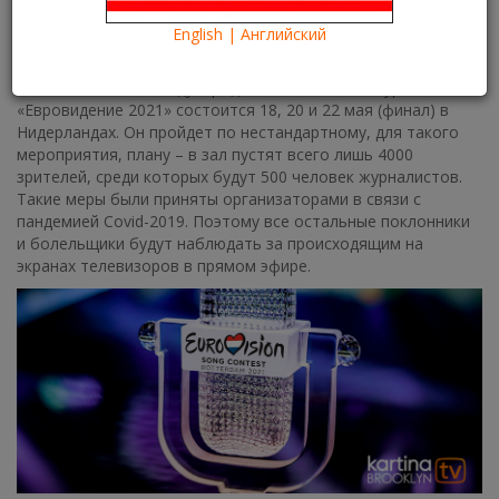
14/05/2021
Kartina TV Brooklyn
13029
English | Английский
Что посмотреть?
What to see?
Всеми любимый международный песенный конкурс
«Евровидение 2021» состоится 18, 20 и 22 мая (финал) в
Нидерландах. Он пройдет по нестандартному, для такого
мероприятия, плану – в зал пустят всего лишь 4000
зрителей, среди которых будут 500 человек журналистов.
Такие меры были приняты организаторами в связи с
пандемией Covid-2019. Поэтому все остальные поклонники
и болельщики будут наблюдать за происходящим на
экранах телевизоров в прямом эфире.