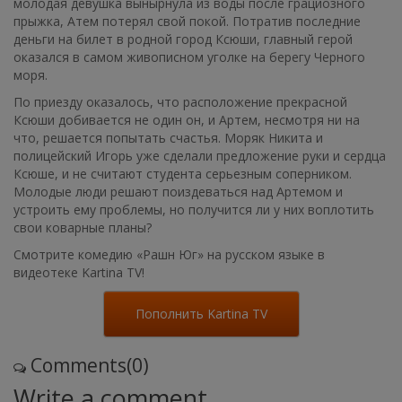
молодая девушка вынырнула из воды после грациозного
прыжка, Атем потерял свой покой. Потратив последние
деньги на билет в родной город Ксюши, главный герой
оказался в самом живописном уголке на берегу Черного
моря.
По приезду оказалось, что расположение прекрасной
Ксюши добивается не один он, и Артем, несмотря ни на
что, решается попытать счастья. Моряк Никита и
полицейский Игорь уже сделали предложение руки и сердца
Ксюше, и не считают студента серьезным соперником.
Молодые люди решают поиздеваться над Артемом и
устроить ему проблемы, но получится ли у них воплотить
свои коварные планы?
Смотрите комедию «Рашн Юг» на русском языке в
видеотеке Kartina TV!
Пополнить Kartina TV
Comments(0)
Write a comment