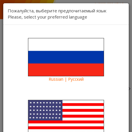
1 (888) 832 17 16
sales department
Пожалуйста, выберите предпочитаемый язык
1 (888) 827 06 06
Please, select your preferred language
technical support
Contact us
Register
Login
Kartina TV Brooklyn
Lang:
0 item(s) - $0.00
Categories
Russian | Русский
Blog
What to see?
Смотрите комедию 2021 года «Рашн Юг» в хорошем
качестве на Kartina TV
Смотрите комедию 2021 года
«Рашн Юг» в хорошем
качестве на Kartina TV