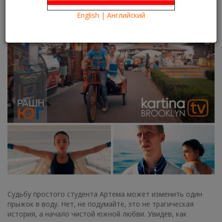
07/05/2021
Kartina TV Brooklyn
14822
English | Английский
Что посмотреть?
What to see?
Судьбу простого студента Артема может изменить один
прыжок в воду. Нет, не подумайте, это не трагическая
история, а начало чистой южной любви. Увидев, как