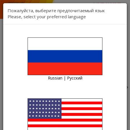
1 (347) 206 23 73
отдел продаж
Пожалуйста, выберите предпочитаемый язык
Please, select your preferred language
Связь
Регистрация
Вход
Kartina TV Brooklyn
Язык:
Товаров 0 ($0.00)
Категории
Russian | Русский
Креативная наклейка на автомобиль "dolbit normalno"