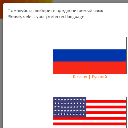
1 (888) 832 17 16
отдел продаж
Пожалуйста, выберите предпочитаемый язык
1 (888) 827 06 06
Please, select your preferred language
техническая поддержка
Связь
Регистрация
Вход
Kartina TV Brooklyn
Язык:
Товаров 0 ($0.00)
Категории
Russian | Русский
Blog
Что посмотреть?
Новый фильм «Текст» на Kartina TV START
Новый фильм «Текст» на
Kartina TV START
19.12.2019
Kartina TV Brooklyn
13608