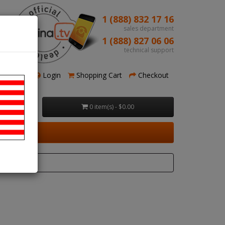
1 (888) 832 17 16
sales department
1 (888) 827 06 06
technical support
Register
Login
Shopping Cart
Checkout
0 item(s) - $0.00