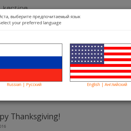
ста, выберите предпочитаемый язык
select your preferred language
Contact us
Lang:
-line
Blog
News
Russian | Русский
English | Английский
py Thanksgiving!
016