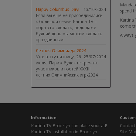
Mandator
Happy Columbus Day!
13/10/2024
spend th
Если вы еще не присоединились
Kartina 
к большой семье Kartina TV –
come tr
пора это сделать, ведь даже
будний день мы можем сделать
Always 
праздничным.
Летняя Олимпиада 2024
Уже в эту пятницу, 26
25/07/2024
июля, Париж будет встречать
участников и гостей XXXIII
летних Олимпийских игр-2024.
Information
Custome
Kartina TV Brooklyn can place your ad!
Contact
Kartina TV installation in Brooklyn
Site Ma