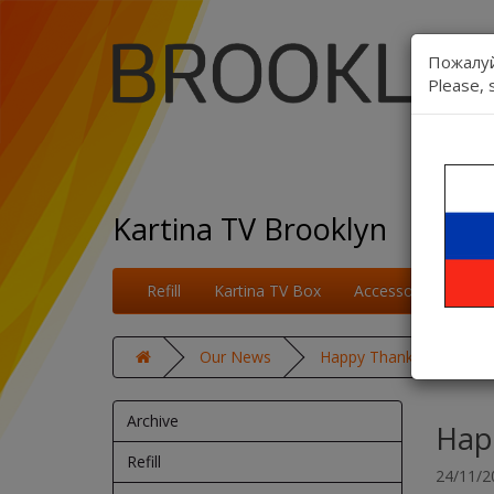
Пожалуй
Please, 
Kartina TV Brooklyn
Refill
Kartina TV Box
Accessories
On
Our News
Happy Thanksgiving!
Archive
Hap
Refill
24/11/2