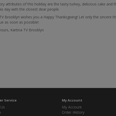
y attributes of this holiday are the tasty turkey, delicious cake and 
is day with the closest dear people.
TV Brooklyn wishes you a Happy Thanksgiving! Let only the sincere t
ue as soon as possible!
yours, Kartina TV Brooklyn
r Service
My Account
 Us
My Account
p
Order History